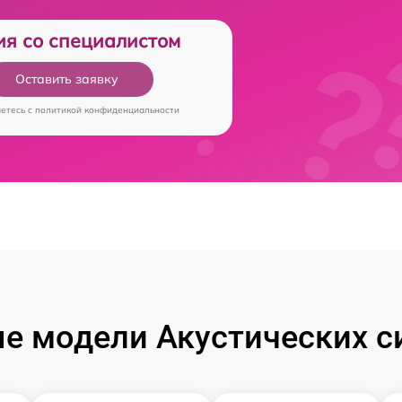
ия со специалистом
Оставить заявку
аетесь c
политикой конфиденциальности
е модели Акустических си