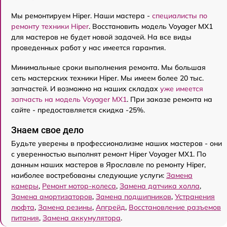
Мы ремонтируем Hiper. Наши мастера -
специалисты по
ремонту техники Hiper
. Восстановить модель Voyager MX1
для мастеров не будет новой задачей. На все виды
проведенных работ у нас имеется гарантия.
Минимальные сроки выполнения ремонта. Мы большая
сеть мастерских техники Hiper. Мы имеем более 20 тыс.
запчастей. И возможно на наших складах
уже имеется
запчасть на модель Voyager MX1
. При заказе ремонта на
сайте - предоставляется скидка -25%.
Знаем свое дело
Будьте уверены в профессионализме наших мастеров - они
с уверенностью выполнят ремонт Hiper Voyager MX1. По
данным наших мастеров в Ярославле по ремонту Hiper,
наиболее востребованы следующие услуги:
Замена
камеры
,
Ремонт мотор-колеса
,
Замена датчика холла
,
Замена амортизаторов
,
Замена подшипников
,
Устранения
люфта
,
Замена резины
,
Апгрейд
,
Восстановление разъемов
питания
,
Замена аккумулятора
.