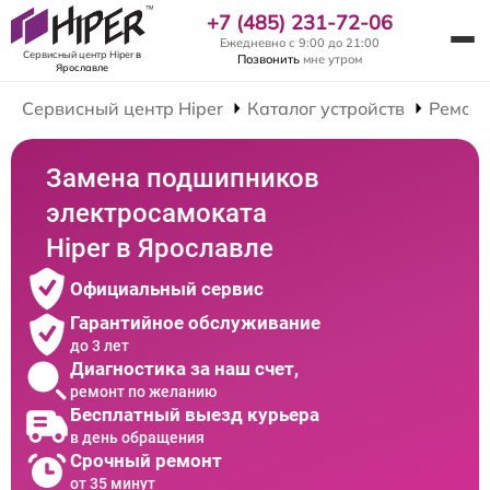
+7 (485) 231-72-06
Ежедневно с 9:00 до 21:00
Сервисный центр Hiper
в
Позвонить
мне утром
Ярославле
Сервисный центр Hiper
Каталог устройств
Ремонт
Замена подшипников
электросамоката
Hiper в Ярославле
Официальный сервис
Гарантийное обслуживание
до 3 лет
Диагностика за наш счет,
ремонт по желанию
Бесплатный выезд курьера
в день обращения
Срочный ремонт
от 35 минут