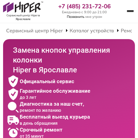
+7 (485) 231-72-06
Ежедневно с 9:00 до 21:00
Сервисный центр Hiper
в
Позвонить
мне утром
Ярославле
Сервисный центр Hiper
Каталог устройств
Ремонт
Замена кнопок управления
колонки
Hiper в Ярославле
Официальный сервис
Гарантийное обслуживание
до 3 лет
Диагностика за наш счет,
ремонт по желанию
Бесплатный выезд курьера
в день обращения
Срочный ремонт
от 35 минут